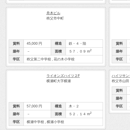
舟木ビル
秩父市中町
賃料
45,000 円
構造
鉄・４・陸
賃料
2
築年
－
面積
５７．０９ m
築年
学区
秩父第二中学校 , 花の木小学校
学区
ライオンズハイツ２F
ハイツサン
横瀬町大字横瀬
秩父市山田
賃料
築年
賃料
57,000 円
構造
木・２
学区
2
築年
－
面積
５２．１４ m
学区
横瀬中学校 , 横瀬小学校