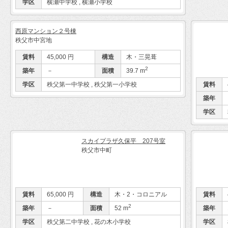
学区
横瀬中学校 , 横瀬小学校
西原マンション２号棟
秩父市中宮地
賃料
45,000 円
構造
木・三晃葺
2
築年
－
面積
39.7 m
学区
秩父第一中学校 , 秩父第一小学校
賃料
築年
学区
スカイプラザ久保平 207号室
秩父市中町
賃料
65,000 円
構造
木・2・コロニアル
賃料
2
築年
－
面積
52 m
築年
学区
秩父第二中学校 , 花の木小学校
学区