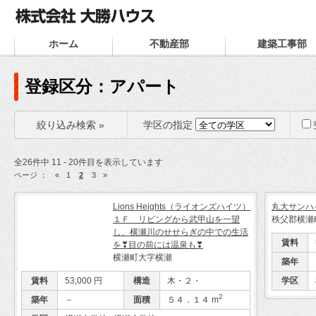
ホーム
不動産部
建築工事部
登録区分：アパート
絞り込み検索 »
学区の指定
全26件中 11 - 20件目を表示しています
ページ ：
«
1
2
3
»
Lions Heights（ライオンズハイツ）
丸大サンハ
１Ｆ リビングから武甲山を一望
秩父郡横瀬
し、横瀬川のせせらぎの中での生活
賃料
を❣目の前には温泉も❣
横瀬町大字横瀬
築年
賃料
53,000 円
構造
木・２・
学区
2
築年
－
面積
５４．１４ m