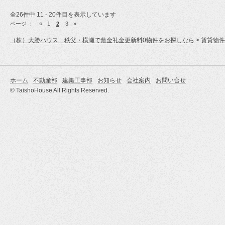
全26件中 11 - 20件目を表示しています
ページ ：
«
1
2
3
»
（株）大勝ハウス 秩父・横瀬で敷金礼金更新料0物件をお探しなら
>
賃貸物件
ホーム
不動産部
建築工事部
お知らせ
会社案内
お問い合せ
© TaishoHouse All Rights Reserved.