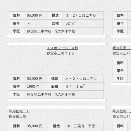
賃料
65,000 円
構造
木・2・コロニアル
賃料
2
築年
－
面積
52 m
築年
学区
秩父第二中学校 , 花の木小学校
学区
エスポワール Ａ棟
峰岸住宅 
秩父市上町３丁目
秩父市上町
賃料
築年
賃料
53,000 円
構造
木・２・コロニアル
学区
2
築年
1993 年
面積
４４．１ m
学区
秩父第二中学校 , 花の木小学校
峰岸住宅 Ｃ
峰岸住宅 
秩父市上町
秩父市上町
賃料
35,000 円
構造
木・三晃葺・平屋
賃料