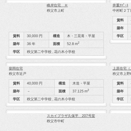
峰岸住宅 Ｈ
井重ｱﾊﾟｰﾄ
秩父市上町
中村町２丁
賃料
築年
賃料
30,000 円
構造
木・三晃葺・平屋
学区
2
築年
36 年
面積
52.8 m
学区
秩父第二中学校 , 花の木小学校
柴岡住宅
上原住宅（
秩父市近戸
秩父市上野
賃料
40,000 円
構造
木造・平屋
賃料
2
築年
－
面積
37.125 m
築年
学区
秩父第二中学校 , 花の木小学校
学区
スカイプラザ久保平 207号室
秩父市中町