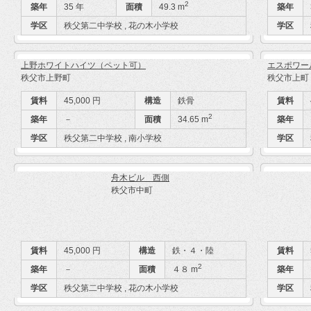
2
築年
35 年
面積
49.3 m
築年
学区
秩父第二中学校 , 花の木小学校
学区
上野ホワイトハイツ（ペット可）
エスポワー
秩父市上野町
秩父市上町
賃料
45,000 円
構造
鉄骨
賃料
2
築年
－
面積
34.65 m
築年
学区
秩父第二中学校 , 南小学校
学区
舟木ビル 西側
秩父市中町
賃料
45,000 円
構造
鉄・４・陸
賃料
2
築年
－
面積
４８ m
築年
学区
秩父第二中学校 , 花の木小学校
学区