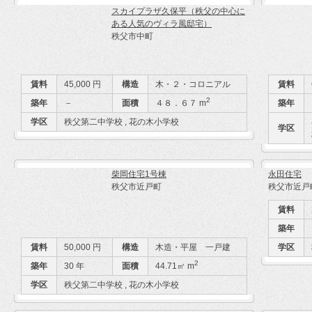
スカイプラザ久保平（秩父の中心に
ある人気のヴィラ風邸宅）
秩父市中町
賃料
45,000 円
構造
木・２・コロニアル
賃料
2
築年
－
面積
４８．６７ m
築年
学区
秩父第二中学校 , 花の木小学校
学区
柴岡住宅1号棟
永田住宅
秩父市近戸町
秩父市近戸
賃料
築年
賃料
50,000 円
構造
木造・平屋 一戸建
学区
2
築年
30 年
面積
44.71㎡ m
学区
秩父第二中学校 , 花の木小学校