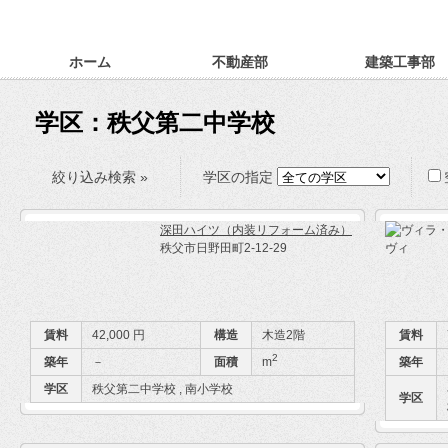
ホーム
不動産部
建築工事部
学区：秩父第二中学校
絞り込み検索 »
学区の指定
深田ハイツ（内装リフォーム済み）
秩父市日野田町2-12-29
賃料
42,000 円
構造
木造2階
賃料
2
築年
－
面積
m
築年
学区
秩父第二中学校 , 南小学校
学区