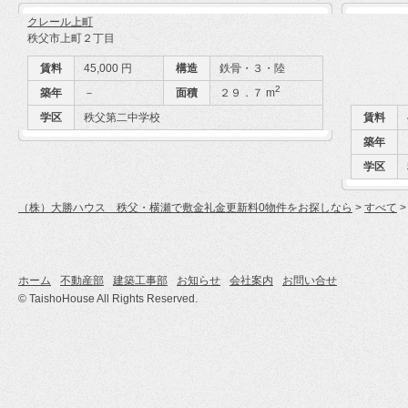
クレール上町
秩父市上町２丁目
賃料
45,000 円
構造
鉄骨・３・陸
2
築年
－
面積
２９．７ m
学区
秩父第二中学校
賃料
築年
学区
（株）大勝ハウス 秩父・横瀬で敷金礼金更新料0物件をお探しなら
>
すべて
ホーム
不動産部
建築工事部
お知らせ
会社案内
お問い合せ
© TaishoHouse All Rights Reserved.